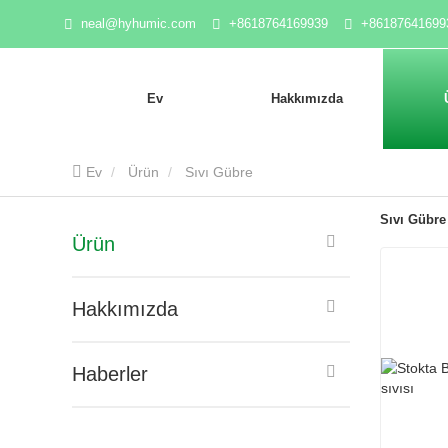
neal@hyhumic.com
+8618764169939
+86187641699
Ev
Hakkımızda
Ev
Ürün
Sıvı Gübre
Sıvı Gübre
Ürün
Hakkımızda
Haberler