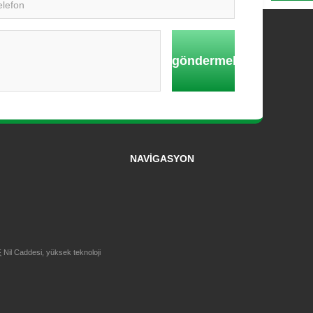
göndermek
NAVİGASYON
 Nil Caddesi, yüksek teknoloji