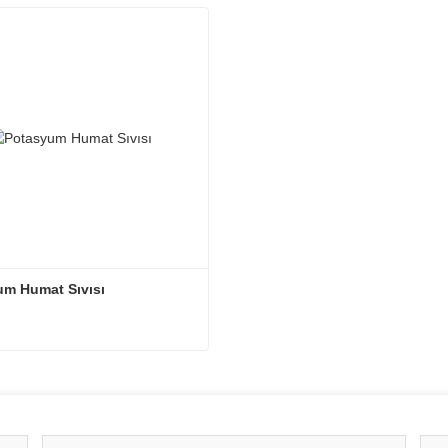
sit Sıvı Gübre
Mısır İçin Sıvı Potasyum Gü
letişime geçin
Şimdi iletişime geçin
m Humat Sıvısı
m Humat Sıvısı
letişime geçin