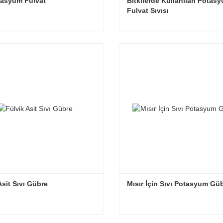
tasyum Fulvat
Bitkilerde Kullanılan Potasy
Fulvat Sıvısı
tasyum Fulvat
letişime geçin
Şimdi iletişime geçin
Asit Sıvı Gübre
Mısır İçin Sıvı Potasyum Gü