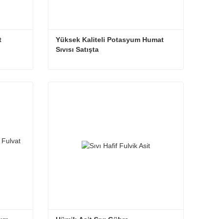
 
Yüksek Kaliteli Potasyum Humat 
Sıvısı Satışta
sıvı çim gübresi ve yabani ot öldürücü, sıvı gübre fiyatları
Yüksek Kaliteli Potasyum Humat Sıvısı Satışta
Şimdi iletişime geçin