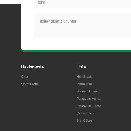
Hakkımızda
Ürün
Onur
Hümik asit
Şirket Profili
toprakhum
Sodyum Humat
Potasyum Humat
Potasyum Fulvat
Çinko Fülvat
Sıvı Gübre