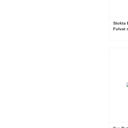
Stokta 
Fulvat s
Şimdi i