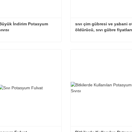
Büyük İndirim Potasyum 
sıvı çim gübresi ve yabani ot
ıvısı
öldürücü, sıvı gübre fiyatları
Stokta Büyük İndirim Potasyum Fulvat sıvısı
letişime geçin
Şimdi iletişime geçin