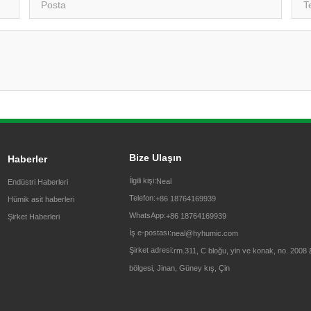
Bize Ulaşın
Haberler
İlgili kişi:
Neal
Endüstri Haberleri
Telefon:
+86 18764169939
Hümik asit haberleri
WhatsApp:
+86 18764169939
Şirket Haberleri
İş e-postası:
neal@hyhumic.com
Şirket adresi:
rm.311, C bloğu, yin ve konak, no. 2008 ξ
bölgesi, Jinan, Güney kış, Çin