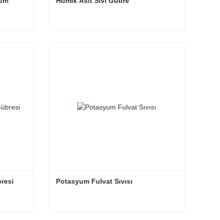
um 
Hümik Asit Sıvı Gübre
Bitkilerde Kullanılan Potasyum Fulvat Sıvısı
Hümik Asit Sıvı Gübre
Şimdi iletişime geçin
bresi
Potasyum Fulvat Sıvısı