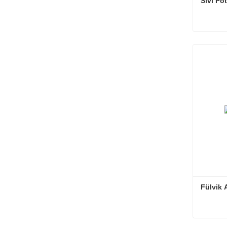
Sıvı Po
Sıvı Po
Şimdi i
Fülvik 