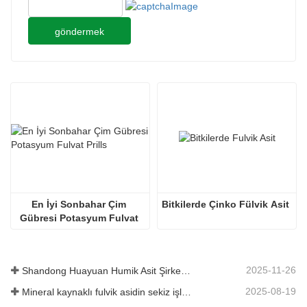
göndermek
En İyi Sonbahar Çim 
Bitkilerde Çinko Fülvik Asit
Gübresi Potasyum Fulvat 
Prills
2025-11-26
Shandong Huayuan Humik Asit Şirketi, Mikrobiyal Gübre Bağışıyla Beiqiu Köyüne Yeni Bir Canlılık Getiriyor
2025-08-19
Mineral kaynaklı fulvik asidin sekiz işlevi ve beş etkisi