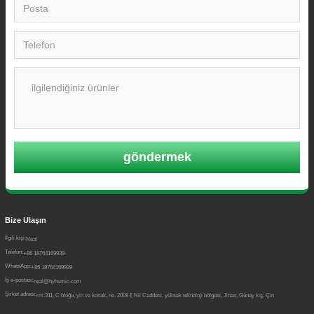
göndermek
Bize Ulaşın
İlgili kişi:
Neal
Telefon:
+86 18764169939
WhatsApp:
+86 18764169939
İş e-postası:
neal@hyhumic.com
Şirket adresi:
rm.311, C bloğu, yin ve konak, no. 2008 ξ Nil Caddesi, yüksek teknoloji bölgesi, Jinan, Güney kış, Çin