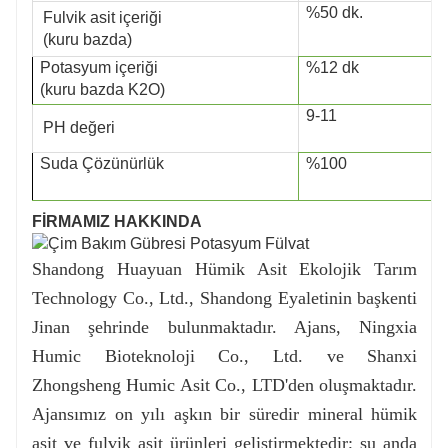
%50 dk.
Fulvik asit içeriği
(kuru bazda)
Potasyum içeriği
%12 dk
(kuru bazda K2O)
9-11
PH değeri
Suda Çözünürlük
%100
FİRMAMIZ HAKKINDA
Shandong Huayuan Hümik Asit Ekolojik Tarım
Technology Co., Ltd., Shandong Eyaletinin başkenti
Jinan şehrinde bulunmaktadır. Ajans, Ningxia
Humic Bioteknoloji Co., Ltd. ve Shanxi
Zhongsheng Humic Asit Co., LTD'den oluşmaktadır.
Ajansımız on yılı aşkın bir süredir mineral hümik
asit ve fulvik asit ürünleri geliştirmektedir; şu anda